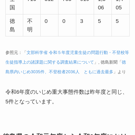
国
06
05
徳
不
0
0
3
5
5
島
明
参照元：「
文部科学省 令和５年度児童生徒の問題行動・不登校等
生徒指導上の諸課題に関する調査結果について
」, 徳島新聞「
徳
島県内いじめ3035件、不登校者2036人 ともに過去最多
」より
令和6年度のいじめ重大事態件数は昨年度と同じ、
5件となっています。