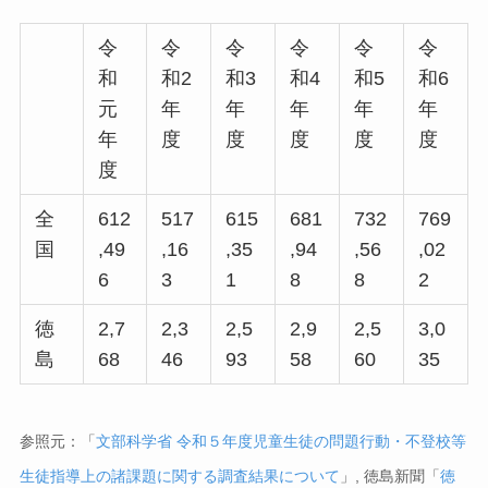
令
令
令
令
令
令
和
和2
和3
和4
和5
和6
元
年
年
年
年
年
年
度
度
度
度
度
度
全
612
517
615
681
732
769
国
,49
,16
,35
,94
,56
,02
6
3
1
8
8
2
徳
2,7
2,3
2,5
2,9
2,5
3,0
島
68
46
93
58
60
35
参照元：「
文部科学省 令和５年度児童生徒の問題行動・不登校等
生徒指導上の諸課題に関する調査結果について
」, 徳島新聞「
徳