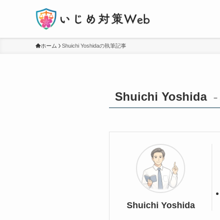
ホーム
Shuichi Yoshidaの執筆記事
Shuichi Yoshida
–
Shuichi Yoshida