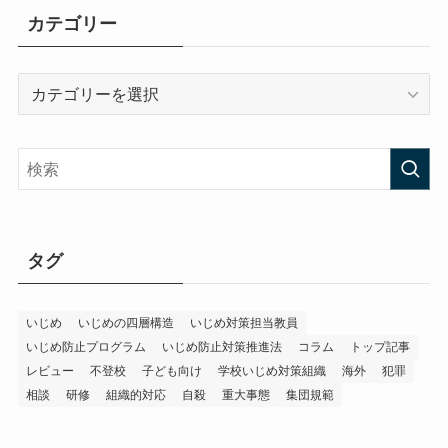
カテゴリー
カ
テ
ゴ
リ
ー
タグ
いじめ
いじめの四層構造
いじめ対策担当教員
いじめ防止プログラム
いじめ防止対策推進法
コラム
トップ記事
レビュー
不登校
子ども向け
学校いじめ対策組織
海外
犯罪
相談
研修
組織的対応
自殺
重大事態
集団規範